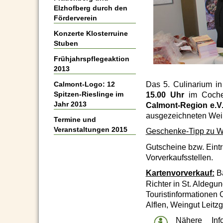
Elzhofberg durch den
Förderverein
Konzerte Klosterruine
Stuben
Frühjahrspflegeaktion
2013
Das 5. Culinarium i
Calmont-Logo: 12
Spitzen-Rieslinge im
15.00 Uhr
im Cochem
Jahr 2013
Calmont-Region e.V
ausgezeichneten Wein
Termine und
Veranstaltungen 2015
Geschenke-Tipp zu W
Gutscheine bzw. Eintri
Vorverkaufsstellen.
Kartenvorverkauf:
Ba
Richter in St. Aldeg
Touristinformationen
Alflen, Weingut Leit
Nähere Inf