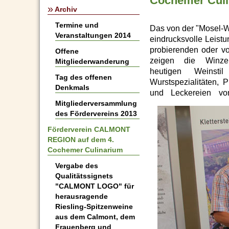
Cochemer Culi
»
Archiv
Termine und
Das von der "Mosel-We
Veranstaltungen 2014
eindrucksvolle Leistu
probierenden oder vo
Offene
zeigen die Winze
Mitgliederwanderung
heutigen Weinst
Tag des offenen
Wurstspezialitäten, 
Denkmals
und Leckereien vom
Mitgliederversammlung
des Fördervereins 2013
Förderverein CALMONT
REGION auf dem 4.
Cochemer Culinarium
Vergabe des
Qualitätssignets
"CALMONT LOGO" für
herausragende
Riesling-Spitzenweine
aus dem Calmont, dem
Frauenberg und