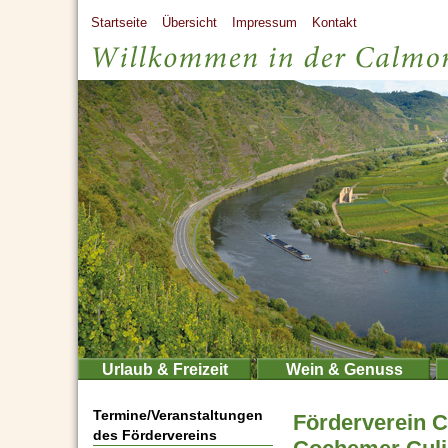
Startseite
Übersicht
Impressum
Kontakt
Urlaub & Freizeit
Wein & Genuss
Termine/Veranstaltungen
Förderverein 
des Fördervereins