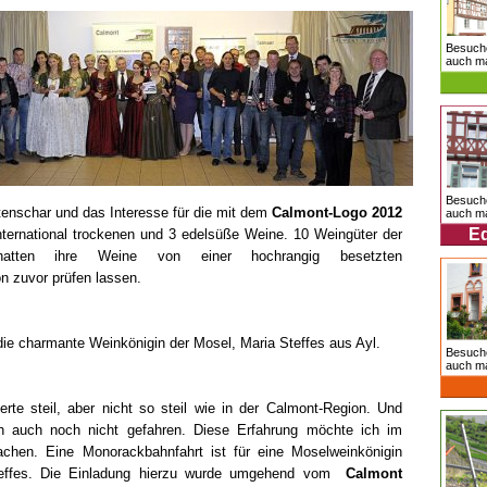
Besuch
auch ma
Besuch
tenschar und das Interesse für die mit dem
Calmont-Logo 2012
auch mal
Ed
ternational trockenen und 3 edelsüße Weine. 10 Weingüter der
atten ihre Weine von einer hochrangig besetzten
 zuvor prüfen lassen.
 die charmante Weinkönigin der Mosel, Maria Steffes aus Ayl.
Besuch
auch ma
erte steil, aber nicht so steil wie in der Calmont-Region. Und
h auch noch nicht gefahren. Diese Erfahrung möchte ich im
hen. Eine Monorackbahnfahrt ist für eine Moselweinkönigin
Steffes. Die Einladung hierzu wurde umgehend vom
Calmont