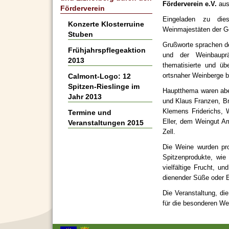
Förderverein e.V.
aus
Förderverein
Eingeladen zu dies
Konzerte Klosterruine
Weinmajestäten der G
Stuben
Grußworte sprachen de
Frühjahrspflegeaktion
und der Weinbauprä
2013
thematisierte und ü
ortsnaher Weinberge b
Calmont-Logo: 12
Spitzen-Rieslinge im
Hauptthema waren abe
Jahr 2013
und Klaus Franzen, B
Klemens Friderichs, W
Termine und
Eller, dem Weingut A
Veranstaltungen 2015
Zell.
Die Weine wurden pro
Spitzenprodukte, wie
vielfältige Frucht, u
dienender Süße oder 
Die Veranstaltung, die
für die besonderen We