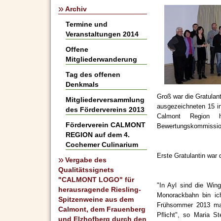
»
Archiv
Termine und
Veranstaltungen 2014
Offene
Mitgliederwanderung
Tag des offenen
Denkmals
Groß war die Gratulan
Mitgliederversammlung
ausgezeichneten 15 in
des Fördervereins 2013
Calmont Region h
Förderverein CALMONT
Bewertungskommission
REGION auf dem 4.
Cochemer Culinarium
Erste Gratulantin war
»
Vergabe des
Qualitätssignets
"CALMONT LOGO" für
"In Ayl sind die Wing
herausragende Riesling-
Monorackbahn bin ic
Spitzenweine aus dem
Frühsommer 2013 mac
Calmont, dem Frauenberg
Pflicht", so Maria 
und Elzhofberg durch den