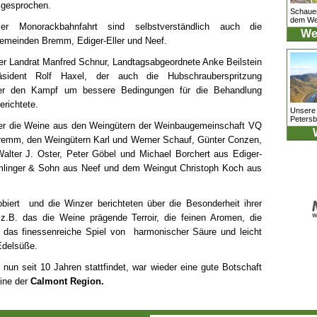
gesprochen.
Schauen
dem Wet
er Monorackbahnfahrt sind selbstverständlich auch die
Wet
emeinden Bremm, Ediger-Eller und Neef.
r Landrat Manfred Schnur, Landtagsabgeordnete Anke Beilstein
sident Rolf Haxel, der auch die Hubschrauberspritzung
ber den Kampf um bessere Bedingungen für die Behandlung
erichtete.
Unsere
Petersb
r die Weine aus den Weingütern der Weinbaugemeinschaft VQ
remm, den Weingütern Karl und Werner Schauf, Günter Conzen,
alter J. Oster, Peter Göbel und Michael Borchert aus Ediger-
mlinger & Sohn aus Neef und dem Weingut Christoph Koch aus
biert und die Winzer berichteten über die Besonderheit ihrer
 z.B. das die Weine prägende Terroir, die feinen Aromen, die
nd das finessenreiche Spiel von harmonischer Säure und leicht
Edelsüße.
 nun seit 10 Jahren stattfindet, war wieder eine gute Botschaft
ine der
Calmont Region.